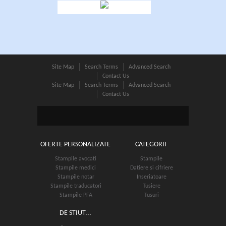
Site Map
Search Terms
Advanced Search
Contact Us
Site Map
Search Terms
Advanced Search
Contact Us
OFERTE PERSONALIZATE
CATEGORII
Stampile avocati
Stampile
Stampile medici
Datiere si cifriere
Stampile notar
Inseriatoare
Stampile traducatori
Tusiere
Stampile PFA
Tusuri
DE STIUT...