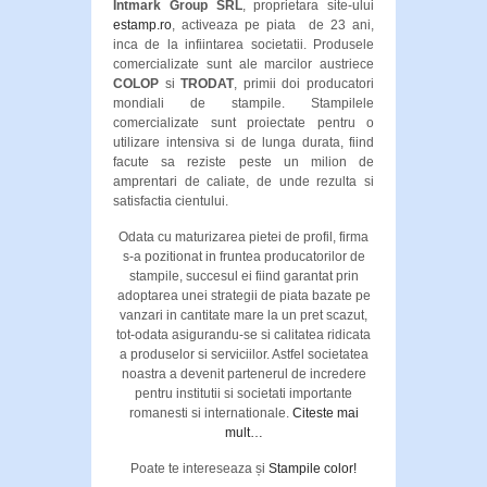
Intmark Group SRL
, proprietara site-ului
estamp.ro
, activeaza pe piata de 23 ani,
inca de la infiintarea societatii. Produsele
comercializate sunt ale marcilor austriece
COLOP
si
TRODAT
, primii doi producatori
mondiali de stampile. Stampilele
comercializate sunt proiectate pentru o
utilizare intensiva si de lunga durata, fiind
facute sa reziste peste un milion de
amprentari de caliate, de unde rezulta si
satisfactia cientului.
Odata cu maturizarea pietei de profil, firma
s-a pozitionat in fruntea producatorilor de
stampile, succesul ei fiind garantat prin
adoptarea unei strategii de piata bazate pe
vanzari in cantitate mare la un pret scazut,
tot-odata asigurandu-se si calitatea ridicata
a produselor si serviciilor. Astfel societatea
noastra a devenit partenerul de incredere
pentru institutii si societati importante
romanesti si internationale.
Citeste mai
mult…
Poate te intereseaza și
Stampile color!