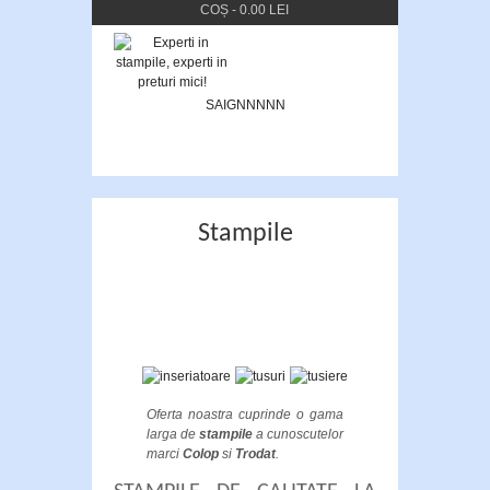
COȘ
-
0.00 LEI
SAIGNNNNN
Stampile
Oferta noastra cuprinde o gama
larga de
stampile
a cunoscutelor
marci
Colop
si
Trodat
.