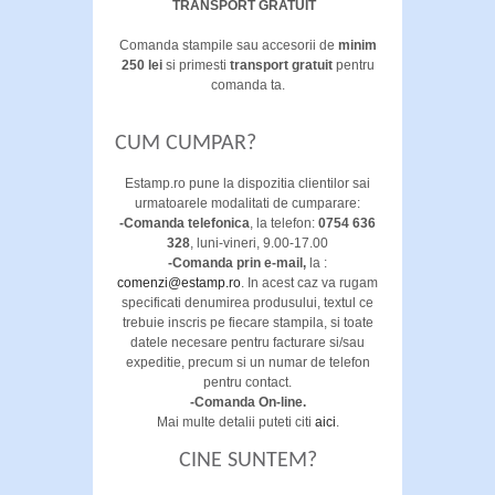
TRANSPORT GRATUIT
Comanda stampile sau accesorii de
minim
250 lei
si primesti
transport gratuit
pentru
comanda ta.
CUM CUMPAR?
Estamp.ro pune la dispozitia clientilor sai
urmatoarele modalitati de cumparare:
-Comanda telefonica
, la telefon:
0754 636
328
,
luni-vineri, 9.00-17.00
-Comanda prin e-mail,
la :
comenzi@estamp.ro
. In acest caz va rugam
specificati denumirea produsului, textul ce
trebuie inscris pe fiecare stampila, si toate
datele necesare pentru facturare si/sau
expeditie, precum si un numar de telefon
pentru contact.
-Comanda On-line.
Mai multe detalii puteti citi
aici
.
CINE SUNTEM?