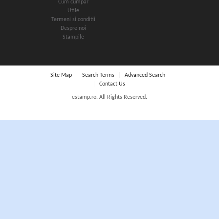
Cum cumpar
Utile
Termeni si conditii
Despre noi
Stampile
Site Map
Search Terms
Advanced Search
Contact Us
estamp.ro. All Rights Reserved.