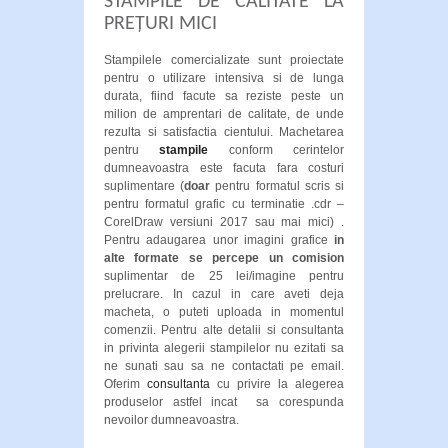
STAMPILE DE CALITATE LA
PREȚURI MICI
Stampilele comercializate sunt proiectate
pentru o utilizare intensiva si de lunga
durata, fiind facute sa reziste peste un
milion de amprentari de calitate, de unde
rezulta si satisfactia cientului. Machetarea
pentru
stampile
conform cerintelor
dumneavoastra este facuta fara costuri
suplimentare (
doar
pentru formatul scris si
pentru formatul grafic cu terminatie .cdr –
CorelDraw versiuni 2017 sau mai mici) .
Pentru adaugarea unor imagini grafice
in
alte formate se percepe un comision
suplimentar de 25 lei/imagine pentru
prelucrare. In cazul in care aveti deja
macheta, o puteti uploada in momentul
comenzii. Pentru alte detalii si consultanta
in privinta alegerii stampilelor nu ezitati sa
ne sunati sau sa ne contactati pe email.
Oferim
consultanta
cu privire la alegerea
produselor astfel incat sa corespunda
nevoilor dumneavoastra.