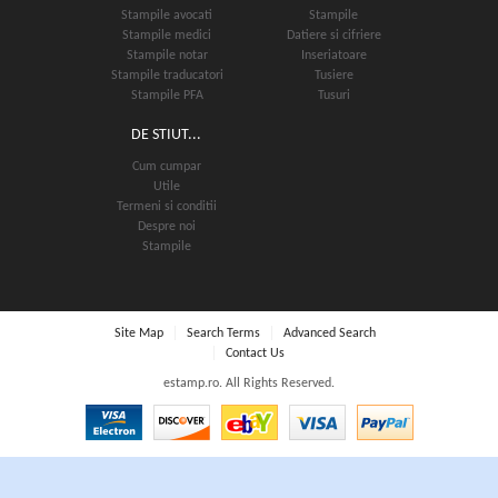
Stampile avocati
Stampile
Stampile medici
Datiere si cifriere
Stampile notar
Inseriatoare
Stampile traducatori
Tusiere
Stampile PFA
Tusuri
DE STIUT...
Cum cumpar
Utile
Termeni si conditii
Despre noi
Stampile
Site Map
Search Terms
Advanced Search
Contact Us
estamp.ro. All Rights Reserved.