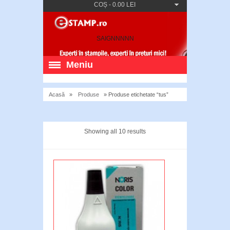
COȘ
-
0.00 LEI
SAIGNNNNN
Meniu
Acasă
»
Produse
» Produse etichetate “tus”
Showing all 10 results