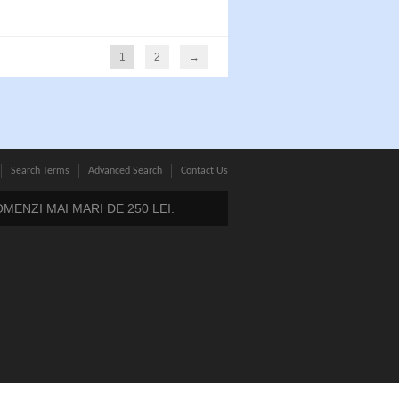
1
2
→
Search Terms
Advanced Search
Contact Us
ENZI MAI MARI DE 250 LEI.