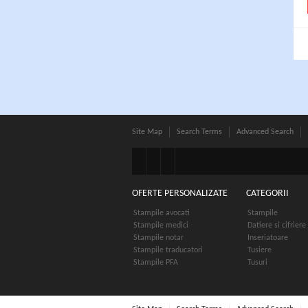
Site Map
Search Terms
Advanced Search
OFERTE PERSONALIZATE
CATEGORII
Stampile avocati
Stampile
Stampile medici
Datiere si cifriere
Stampile notar
Inseriatoare
Stampile traducatori
Tusiere
Stampile PFA
Tusuri