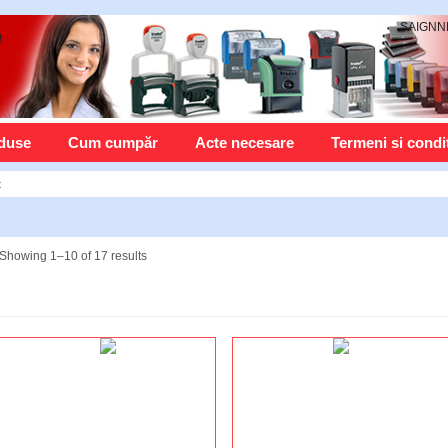
SAIGN
duse
Cum cumpăr
Acte necesare
Termeni si condit
t
Showing 1–10 of 17 results