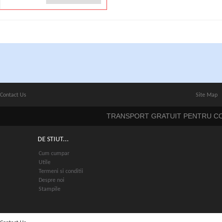
Contact Us
Site Map
TRANSPORT GRATUIT PENTRU COM
DE STIUT...
Cum cumpar
Utile
Termeni si conditii
Despre noi
Stampile