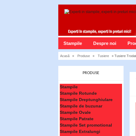
Stampile
Despre noi
Pro
Acasă
»
Produse
»
Tusiere
» Tusiere Troda
PRODUSE
Stampile
Stampile Rotunde
Stampile Dreptunghiulare
Stampile de buzunar
Stampile Ovale
Stampile Patrate
Stampile Set promotional
Stampile Extralungi